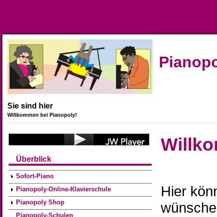
Direkt zum Inhalt
Pianop
Sie sind hier
Willkommen bei Pianopoly!
Willk
Überblick
Sofort-Piano
Hier kön
Pianopoly-Online-Klavierschule
Pianopoly Shop
wünsche
Pianopoly-Schulen