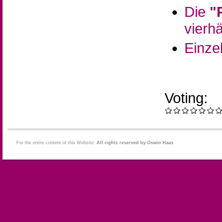
Die
"
vierh
Einze
Voting:
For the entire content of this Website:
All rights reserved by Oswin Haas