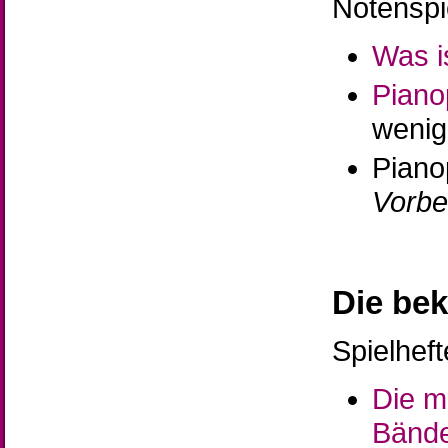
Notenspie
Was i
Piano
wenig
Pianop
Vorbe
Die be
Spielheft
Die m
Bänd