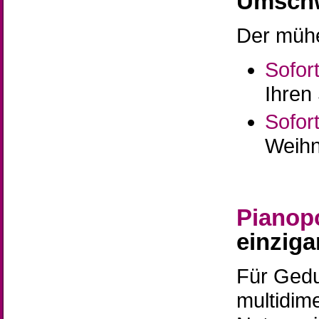
Umschw
Der mühe
Sofor
Ihren 
Sofor
Weihn
Pianopo
einzig
Für Gedu
multidim