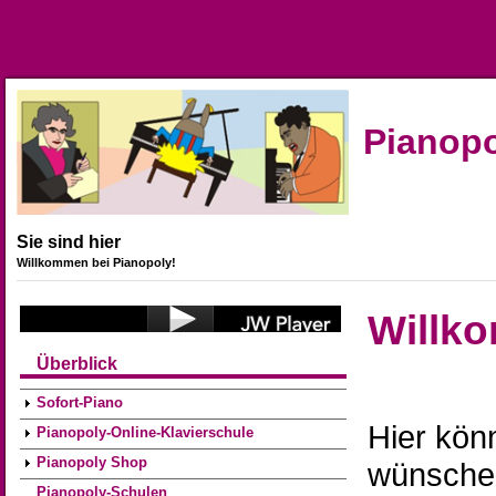
Direkt zum Inhalt
Pianop
Sie sind hier
Willkommen bei Pianopoly!
Willk
Überblick
Sofort-Piano
Hier kön
Pianopoly-Online-Klavierschule
Pianopoly Shop
wünsche
Pianopoly-Schulen