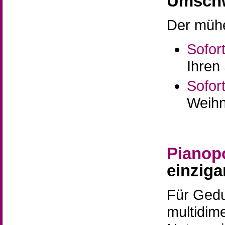
Umschw
Der mühe
Sofor
Ihren 
Sofor
Weihn
Pianopo
einzig
Für Gedu
multidim