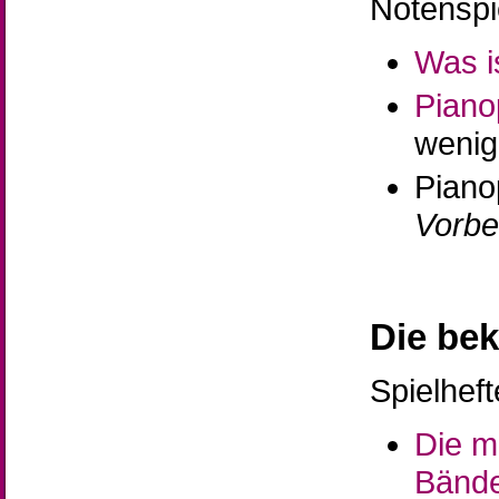
Notenspie
Was i
Piano
wenig
Pianop
Vorbe
Die be
Spielheft
Die m
Bänd