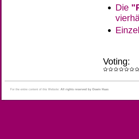
Die
"
vierh
Einze
Voting:
For the entire content of this Website:
All rights reserved by Oswin Haas